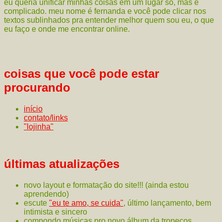
eu queria unificar minhas coisas em um lugar só, mas é
complicado. meu nome é fernanda e você pode clicar nos
textos sublinhados pra entender melhor quem sou eu, o que
eu faço e onde me encontrar online.
coisas que você pode estar
procurando
início
contato/links
"lojinha"
últimas atualizações
novo layout e formatação do site!!! (ainda estou
aprendendo)
escute
"eu te amo, se cuida"
, último lançamento, bem
intimista e sincero
compondo músicas pro novo álbum da tropeços